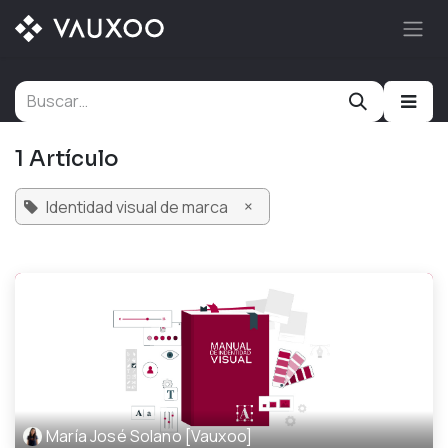
Ir al contenido
1 Artículo
×
Identidad visual de marca
María José Solano [Vauxoo]