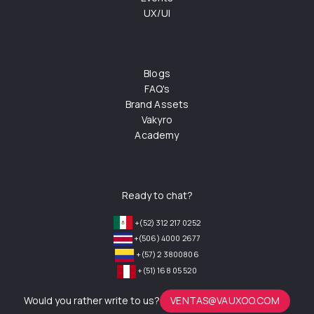
UX/UI
Blogs
FAQ's
Brand Assets
Vakyro
Academy
Ready to chat?
+(52) 312 217 0252
+(506) 4000 2677
+(57) 2 3800806
+(51) 168 05 520
Would you rather write to us?
VENTAS@VAUXOO.COM