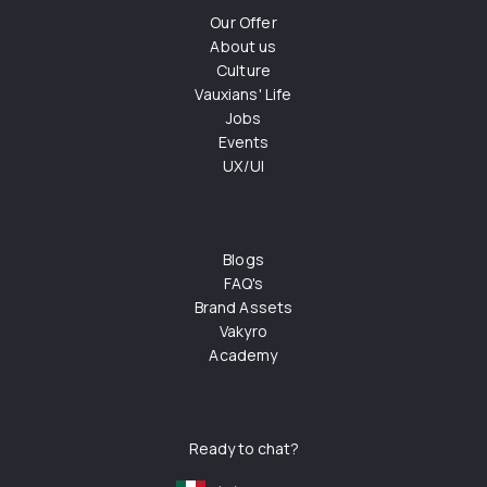
Our Offer
About us
Culture
Vauxians' Life
Jobs
Events
UX/UI
Blogs
FAQ's
Brand Assets
Vakyro
Academy
Ready to chat?