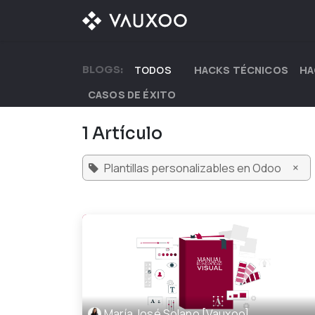
Ir al contenido
¿QUÉ OFRECEMOS?
BLOGS:
TODOS
HACKS TÉCNICOS
HA
CASOS DE ÉXITO
1 Artículo
×
Plantillas personalizables en Odoo
María José Solano [Vauxoo]