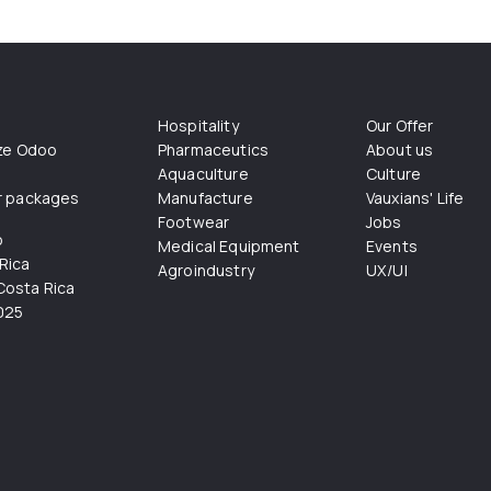
Hospitality
Our Offer
ize Odoo
Pharmaceutics
About us
Aquaculture
Culture
r packages
Manufacture
Vauxians' Life
Footwear
Jobs
o
Medical Equipment
Events
Rica
Agroindustry
UX/UI
osta Rica
025