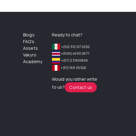
Blogs
Ready to chat?
FAQ's
+(52) 312 217 0252
Assets
+(506) 4000 2677
Vakyro
+(57) 2 3800806
Academy
+(51) 168 05 520
Would you rather write
to us?
Contact us