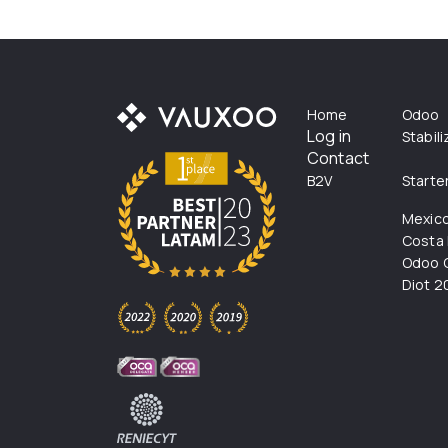
Home
Odoo
Log in
Stabil
Contact
B2V
Starte
Mexic
Costa 
Odoo C
Diot 2