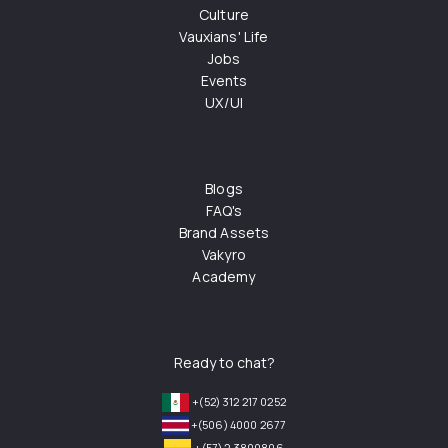
Culture
Vauxians' Life
Jobs
Events
UX/UI
Blogs
FAQ's
Brand Assets
Vakyro
Academy
Ready to chat?
+(52) 312 217 0252
+(506) 4000 2677
+(57) 2 3800806