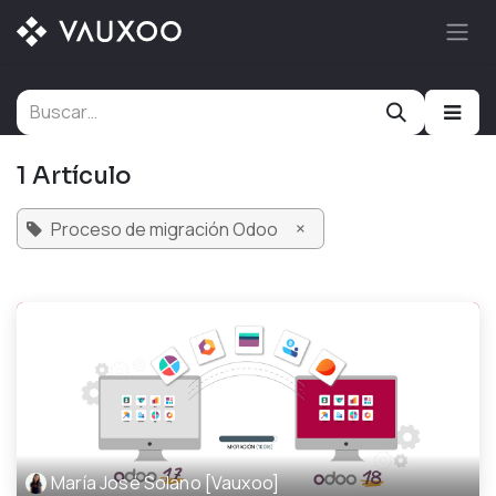
Ir al contenido
1 Artículo
×
Proceso de migración Odoo
María José Solano [Vauxoo]