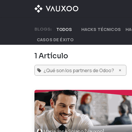
Ir al contenido
¿QUÉ OFRECEMOS?
BLOGS:
TODOS
HACKS TÉCNICOS
HA
CASOS DE ÉXITO
1 Artículo
×
¿Qué son los partners de Odoo?
María José Solano [Vauxoo]