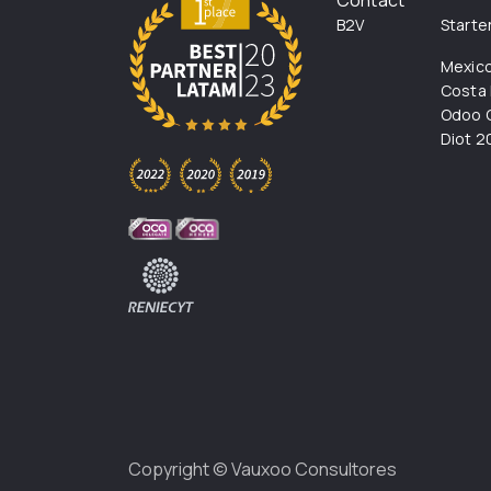
Contact
B2V
Starte
Mexic
Costa 
Odoo C
Diot 2
Copyright ©
Vauxoo Consultores