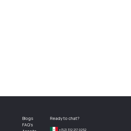
Blogs
Ready to chat?
FAQ's
+(52) 312 217 0252