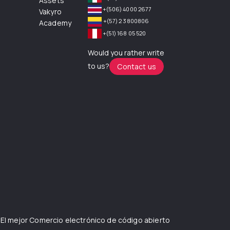
Assets
+(506) 4000 2677
Vakyro
+(57) 2 3800806
Academy
+(51) 168 05 520
Would you rather write
to us?
Contact us
 El mejor
Comercio electrónico de código abierto