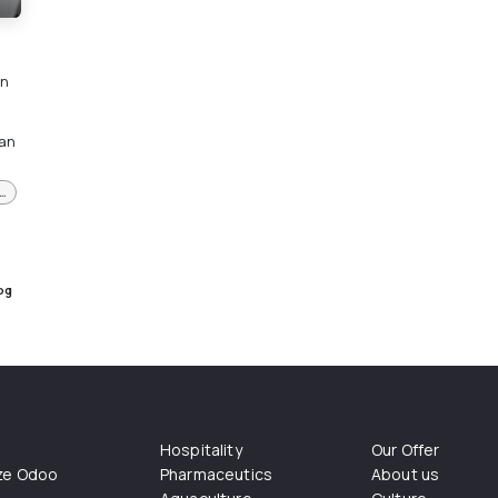
en
l
tan
onfiar en un Gold Partner para tu Implementación de Odoo.
og
Hospitality
Our Offer
ize Odoo
Pharmaceutics
About us