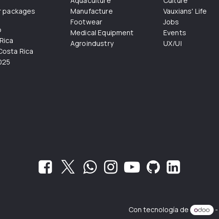
Aquaculture
Culture
r packages
Manufacture
Vauxians' Life
Footwear
Jobs
o
Medical Equipment
Events
Rica
Agroindustry
UX/UI
osta Rica
025
Con tecnología de
-