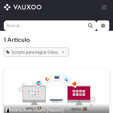
Ir al contenido
1 Artículo
×
Scripts para migrar Odoo
María José Solano [Vauxoo]