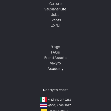
Culture
Vauxians' Life
Jobs
Events
UX/UI
Blogs
FAQ's
Brand Assets
Vakyro
Academy
Ready to chat?
+(52) 312 217 0252
+(506) 4000 2677
+(57) 2 3800806