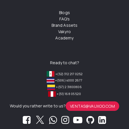
Blogs
FAQ's
Brand Assets
Vakyro
Academy
Ready to chat?
+(52) 312 217 0252
+(506) 4000 2677
+(57) 2 3800806
+(51) 168 05 520
Would you rather write to us?
VENTAS@VAUXOO.COM