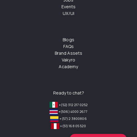
Events
UX/UI
Blogs
FAQs
Brand Assets
Vakyro
Academy
Ready to chat?
+(52) 312 217 0252
+(506) 4000 2677
+(57) 2 3800806
+(51) 168 05 520