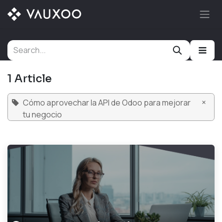
Skip to Content
1 Article
×
Cómo aprovechar la API de Odoo para mejorar
tu negocio