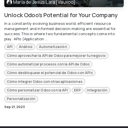
María de Jesús Lara [Vauxoo]
Unlock Odoo's Potential for Your Company
In a constantly evolving business world, efficient resource
management and informed decision-making are essential for
success. This is where two fundamental concepts come into
play: APIs (Application ...
API
Análisis
Automatización
Cómo aprovechar la API de Odoo para mejorar tu negocio
Cómo automatizar procesos con la API de Odoo
Cómo desbloquear el potencial de Odoo con APIs
Cómo integrar Odoo con otras aplicaciones
Cómo personalizar Odoo con la API
ERP
Integración
Personalización
Sep 21, 2023