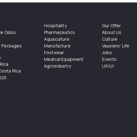
Hospitality
Our Offer
ize Odoo
Pharmaceutics
About Us
Aquaculture
Culture
r Packages
Manufacture
Vauxians' Life
Footwear
Jobs
o
Medical Equipment
Events
Rica
Agroindustry
UX/UI
osta Rica
025