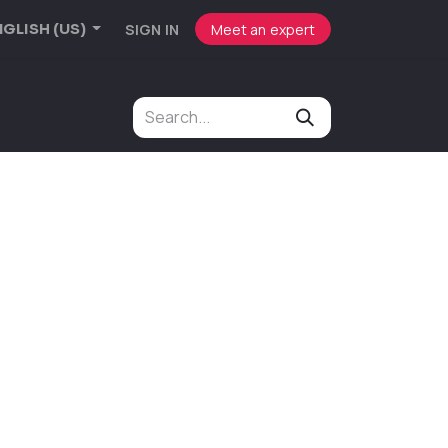
SIGN IN
Meet an expert
GLISH (US)