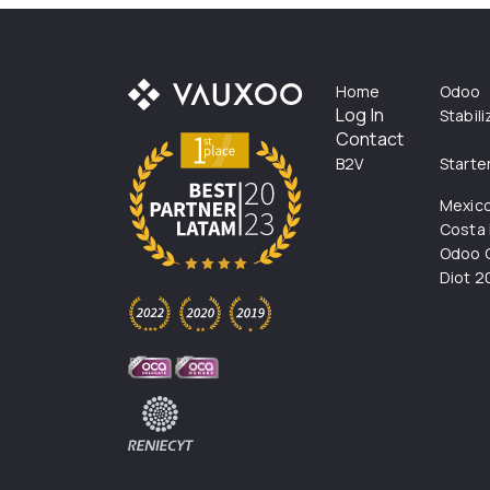
Home
Odoo
Log In
Stabil
Contact
B2V
Starte
Mexic
Costa 
Odoo C
Diot 2