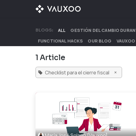
Skip to Content
OUR OFFER
OUR D
BLOGS:
ALL
GESTIÓN DEL CAMBIO DURAN
FUNCTIONAL HACKS
OUR BLOG
VAUXOO
1 Article
×
Checklist para el cierre fiscal
María José Solano [Vauxoo]