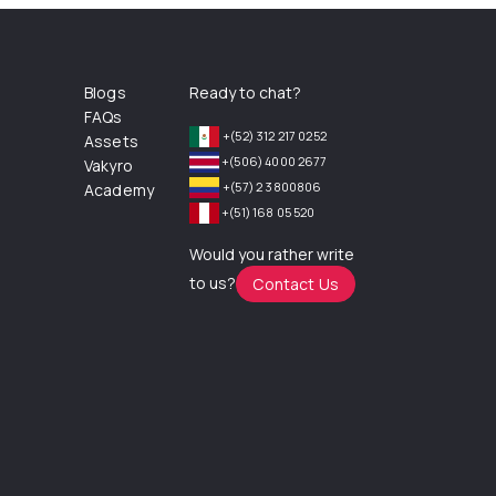
Blogs
Ready to chat?
FAQs
+(52) 312 217 0252
Assets
+(506) 4000 2677
Vakyro
+(57) 2 3800806
Academy
+(51) 168 05 520
Would you rather write
to us?
Contact Us