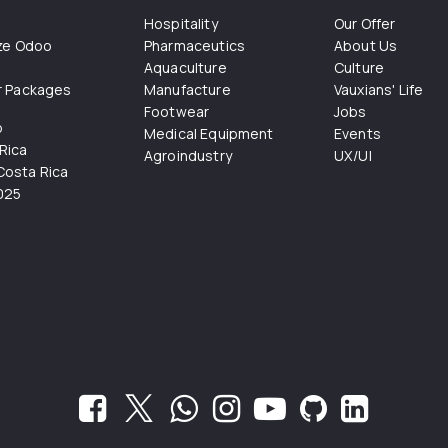
Hospitality
Our Offer
ize Odoo
Pharmaceutics
About Us
Aquaculture
Culture
r Packages
Manufacture
Vauxians' Life
Footwear
Jobs
o
Medical Equipment
Events
Rica
Agroindustry
UX/UI
osta Rica
025