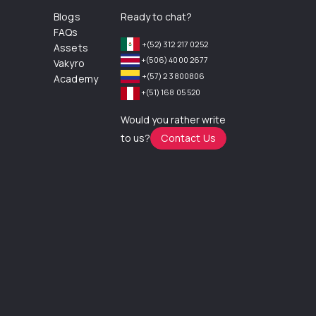
Blogs
Ready to chat?
FAQs
+(52) 312 217 0252
Assets
+(506) 4000 2677
Vakyro
+(57) 2 3800806
Academy
+(51) 168 05 520
Would you rather write
to us?
Contact Us