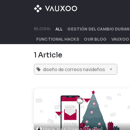
Skip to Content
OUR OFFER
OUR D
BLOGS:
ALL
GESTIÓN DEL CAMBIO DURAN
FUNCTIONAL HACKS
OUR BLOG
VAUXOO
1 Article
×
diseño de correos navideños
María José Solano [Vauxoo]