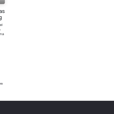
as
g
el
n
una
ks