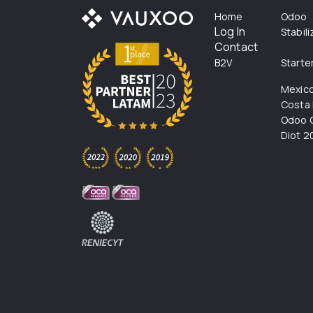
Home
Odoo
Log In
Stabil
Contact
B2V
Starte
Mexic
Costa 
Odoo C
Diot 2