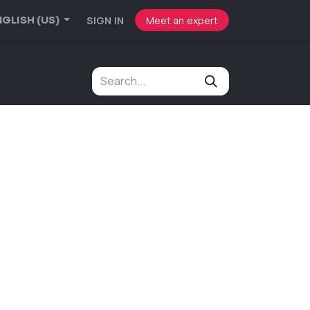
SIGN IN
Meet an expert
GLISH (US)