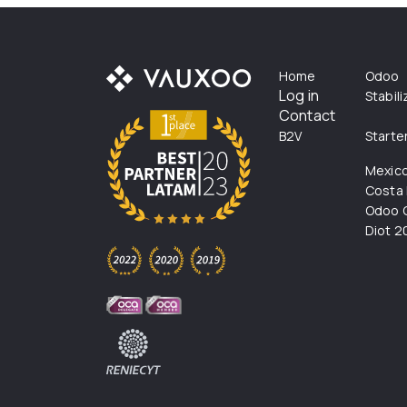
Home
Odoo
Log in
Stabil
Contact
B2V
Starte
Mexic
Costa 
Odoo C
Diot 2