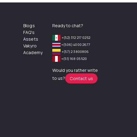
Blogs
Ready to chat?
FAQ's
+(52) 312 217 0252
Assets
+(506) 4000 2677
Vakyro
+(57) 2 3800806
Academy
+(51) 168 05 520
Would you rather write
to us?
Contact us