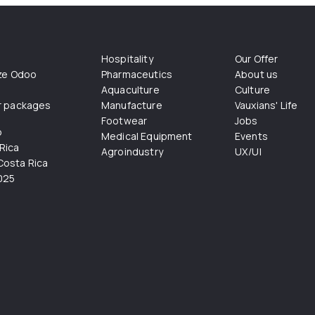
Hospitality
Our Offer
ize Odoo
Pharmaceutics
About us
Aquaculture
Culture
r packages
Manufacture
Vauxians' Life
Footwear
Jobs
o
Medical Equipment
Events
Rica
Agroindustry
UX/UI
osta Rica
025