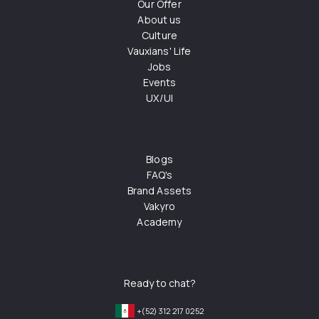
Our Offer
About us
Culture
Vauxians' Life
Jobs
Events
UX/UI
Blogs
FAQ's
Brand Assets
Vakyro
Academy
Ready to chat?
+(52) 312 217 0252