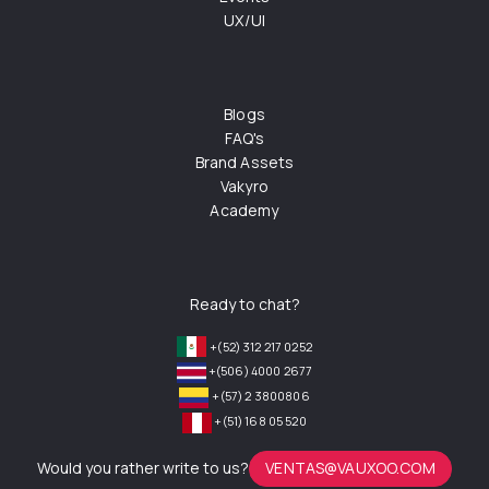
UX/UI
Blogs
FAQ's
Brand Assets
Vakyro
Academy
Ready to chat?
+(52) 312 217 0252
+(506) 4000 2677
+(57) 2 3800806
+(51) 168 05 520
Would you rather write to us?
VENTAS@VAUXOO.COM