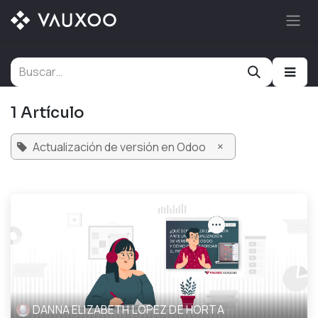
Ir al contenido
1 Artículo
×
Actualización de versión en Odoo
DANNA ELIZABETH LOPEZ DE HORTA