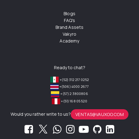
Blogs
FAQ's
Brand Assets
Vakyro
Academy
Ready to chat?
+(52) 312 217 0252
+(506) 4000 2677
+(57) 2 3800806
+(51) 168 05 520
Would you rather write to us?
VENTAS@VAUXOO.COM