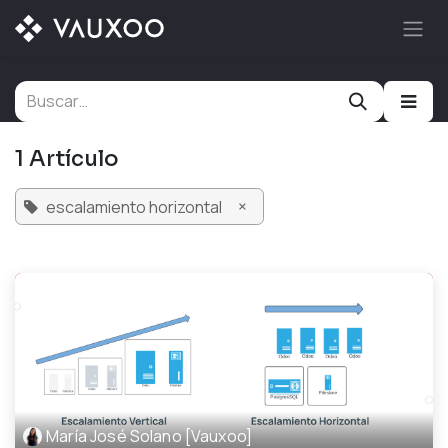
Ir al contenido
1 Artículo
×
escalamiento horizontal
María José Solano [Vauxoo]