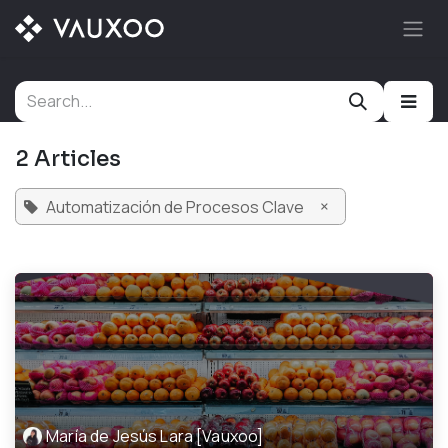
Skip to Content
2 Articles
×
Automatización de Procesos Clave
María de Jesús Lara [Vauxoo]