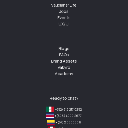
Vauxians' Life
Jobs
Events
UX/UI
Blogs
FAQs
Brand Assets
Vakyro
Academy
Ready to chat?
+(52) 312 217 0252
+(506) 4000 2677
+(57) 2 3800806