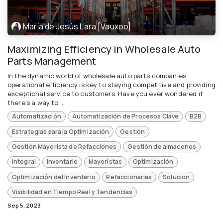
María de Jesús Lara [Vauxoo]
Maximizing Efficiency in Wholesale Auto
Parts Management
In the dynamic world of wholesale auto parts companies,
operational efficiency is key to staying competitive and providing
exceptional service to customers. Have you ever wondered if
there's a way to ...
Automatización
Automatización de Procesos Clave
B2B
Estrategias para la Optimización
Gestión
Gestión Mayorista de Refacciones
Gestión de almacenes
Integral
Inventario
Mayoristas
Optimización
Optimización del Inventario
Refaccionarias
Solución
Visibilidad en Tiempo Real y Tendencias
Sep 5, 2023