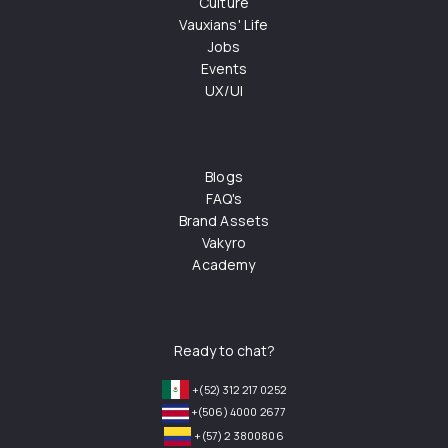
Culture
Vauxians' Life
Jobs
Events
UX/UI
Blogs
FAQ's
Brand Assets
Vakyro
Academy
Ready to chat?
+(52) 312 217 0252
+(506) 4000 2677
+(57) 2 3800806