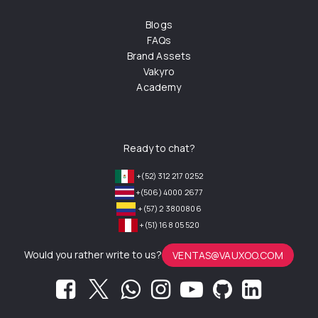
Blogs
FAQs
Brand Assets
Vakyro
Academy
Ready to chat?
+(52) 312 217 0252
+(506) 4000 2677
+(57) 2 3800806
+(51) 168 05 520
Would you rather write to us?
VENTAS@VAUXOO.COM