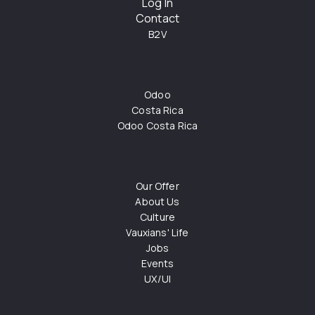
Log In
Contact
B2V
Odoo
Costa Rica
Odoo Costa Rica
Our Offer
About Us
Culture
Vauxians' Life
Jobs
Events
UX/UI