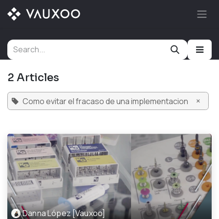
Skip to Content
2 Articles
×
Como evitar el fracaso de una implementacion
Danna López [Vauxoo]