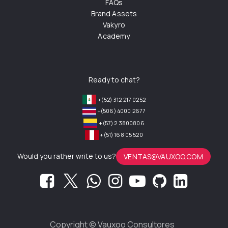
FAQs
Brand Assets
Vakyro
Academy
Ready to chat?
+(52) 312 217 0252
+(506) 4000 2677
+(57) 2 3800806
+(51) 168 05 520
Would you rather write to us?
VENTAS@VAUXOO.COM
Copyright ©
Vauxoo Consultores