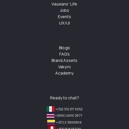
Vauxians' Life
Jobs
Events
UX/UI
Blogs
FAQ's
Brand Assets
Vakyro
Academy
Ready to chat?
+(52) 312 217 0252
+(506) 4000 2677
+(57) 2 3800806
+(51) 168 05 520