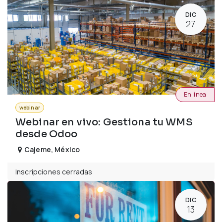
DIC
27
En línea
webinar
Webinar en vivo: Gestiona tu WMS
desde Odoo
Cajeme
,
México
Inscripciones cerradas
DIC
13