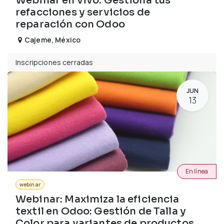
Webinar en vivo: Gestiona tus
refacciones y servicios de
reparación con Odoo
Cajeme
,
México
Inscripciones cerradas
JUN
13
En línea
webinar
Webinar: Maximiza la eficiencia
textil en Odoo: Gestión de Talla y
Color para variantes de productos