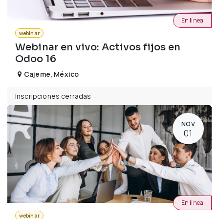
En línea
webinar
Webinar en vivo: Activos fijos en
Odoo 16
Cajeme
,
México
Inscripciones cerradas
NOV
01
En línea
webinar