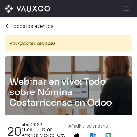
Ir al contenido
Todos los eventos
Inscripciones
cerradas
Webinar en vivo: Todo
sobre Nómina
Costarricense en Odoo
abril 2022
20
Añadir al calendario:
11:00
12:00
America/Mexico_City