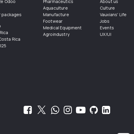
ize Odoo
Pharmaceutics
About us
Aquaculture
Culture
r packages
Manufacture
Vauxians' Life
Footwear
Jobs
o
Medical Equipment
Events
Rica
Agroindustry
UX/UI
osta Rica
025