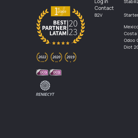
Log in
Stabil
Contact
B2V
Starte
Mexic
Costa 
Odoo C
Diot 2