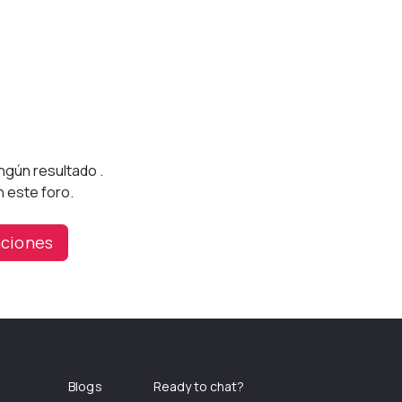
ingún resultado
.
 este foro.
caciones
Blogs
Ready to chat?