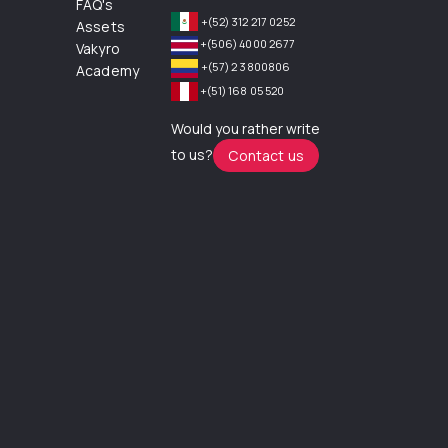
FAQ's
+(52) 312 217 0252
Assets
+(506) 4000 2677
Vakyro
+(57) 2 3800806
Academy
+(51) 168 05 520
Would you rather write
to us?
Contact us