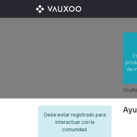
Ir al contenido
¿QUÉ OFRECEMOS?
E
produ
de m
Oculta
Ay
Debe estar registrado para
interactuar con la
comunidad.