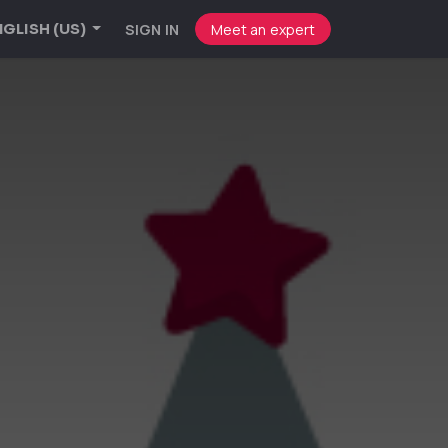
SIGN IN
Meet an expert
GLISH (US)