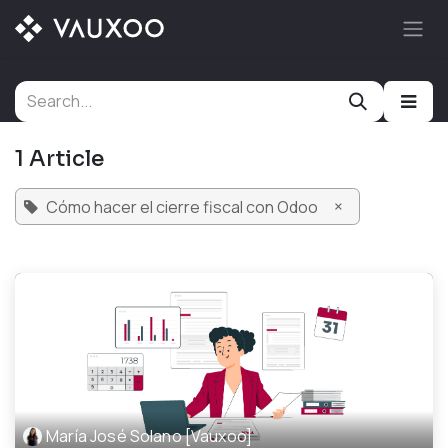
Skip to Content
1 Article
×
Cómo hacer el cierre fiscal con Odoo
María José Solano [Vauxoo]