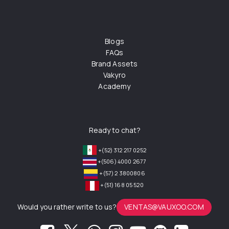
Blogs
FAQs
Brand Assets
Vakyro
Academy
Ready to chat?
+(52) 312 217 0252
+(506) 4000 2677
+(57) 2 3800806
+(51) 168 05 520
Would you rather write to us?
VENTAS@VAUXOO.COM