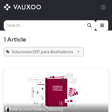
Skip to Content
1 Article
×
Soluciones ERP para diseñadores
María José Solano [Vauxoo]