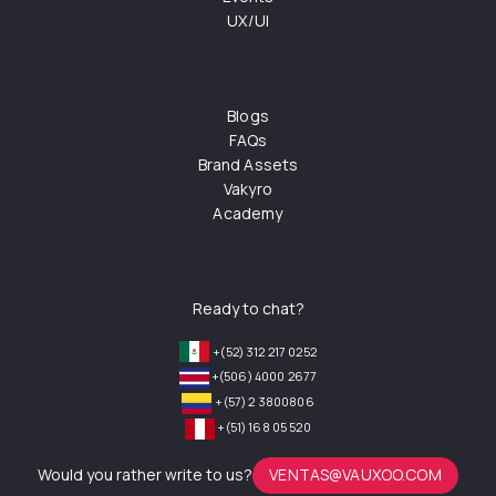
UX/UI
Blogs
FAQs
Brand Assets
Vakyro
Academy
Ready to chat?
+(52) 312 217 0252
+(506) 4000 2677
+(57) 2 3800806
+(51) 168 05 520
Would you rather write to us?
VENTAS@VAUXOO.COM