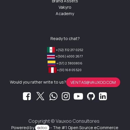
Brand Assets
Vakyro
Academy
Ready to chat?
+(52) 312 217 0252
+(506) 4000 2677
+(57) 2 3800806
+(51) 168 05 520
Would you rather write to us?
VENTAS@VAUXOO.COM
Copyright ©
Vauxoo Consultores
Powered by
- The #1
Open Source eCommerce