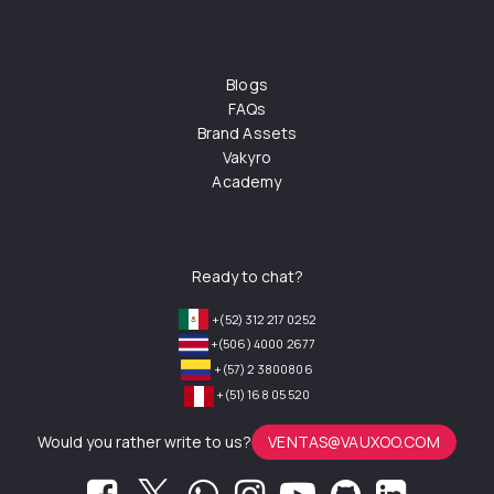
Blogs
FAQs
Brand Assets
Vakyro
Academy
Ready to chat?
+(52) 312 217 0252
+(506) 4000 2677
+(57) 2 3800806
+(51) 168 05 520
Would you rather write to us?
VENTAS@VAUXOO.COM