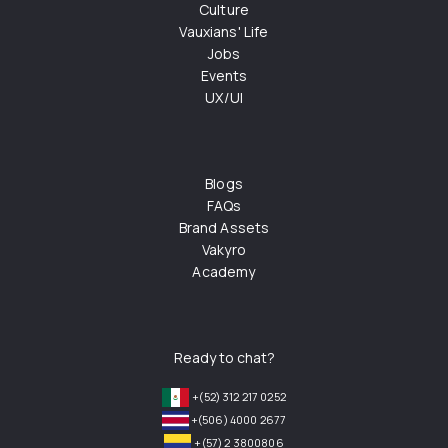
Culture
Vauxians' Life
Jobs
Events
UX/UI
Blogs
FAQs
Brand Assets
Vakyro
Academy
Ready to chat?
+(52) 312 217 0252
+(506) 4000 2677
+(57) 2 3800806