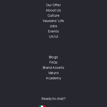
Our Offer
About Us
Culture
Vauxians' Life
Jobs
Events
UX/UI
Blogs
FAQs
Brand Assets
Vakyro
Academy
Ready to chat?