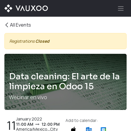
Skip to Content
All Events
Registrations
Closed
Data cleaning: El arte de la
limpieza en Odoo 15
Webinar en vivo
January 2022
11
Add to calendar:
11:00 AM
12:00 PM
America/Mexico_City