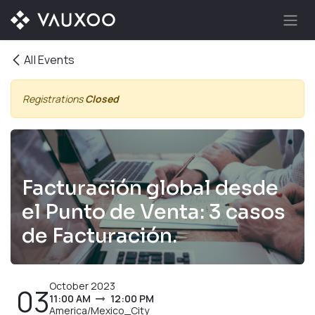
Skip to Content
All Events
Registrations
Closed
Facturación global desde
el Punto de Venta: 3 casos
de Facturación.
October 2023
03
11:00 AM
12:00 PM
America/Mexico_City