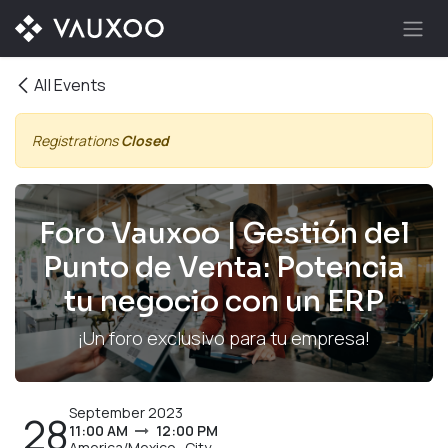
Skip to Content
All Events
Registrations
Closed
Foro Vauxoo | Gestión del
Punto de Venta: Potencia
tu negocio con un ERP
¡Un foro exclusivo para tu empresa!
September 2023
28
11:00 AM
12:00 PM
America/Mexico_City