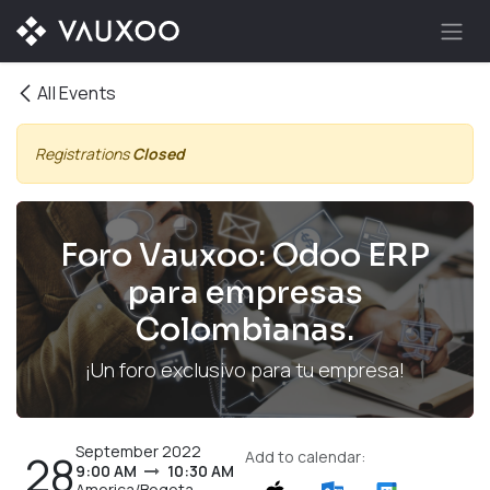
Skip to Content
All Events
Registrations
Closed
Foro Vauxoo: Odoo ERP
para empresas
Colombianas.
¡Un foro exclusivo para tu empresa!
September 2022
28
Add to calendar:
9:00 AM
10:30 AM
America/Bogota