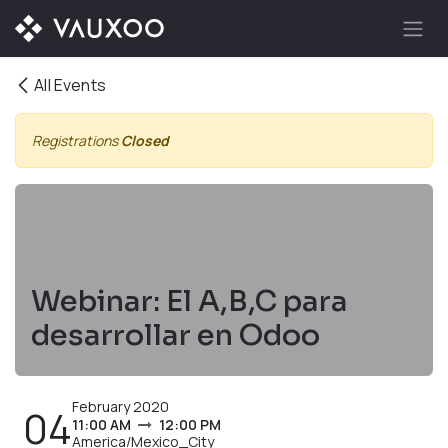
Skip to Content
All Events
Registrations
Closed
Webinar: El A,B,C para
desarrollar en Odoo
February 2020
04
11:00 AM
12:00 PM
America/Mexico_City