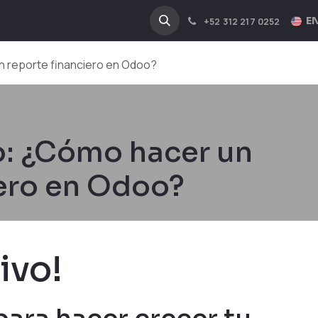
NA
INDUSTRIES
EN
+52 312 217 0252
n reporte financiero en Odoo?
o: ¿Cómo hacer un
iero en Odoo?
ivo!