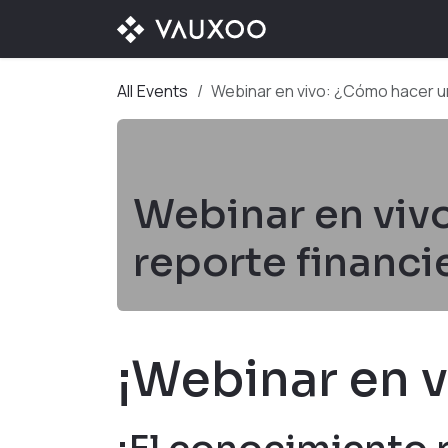
Skip to Content
OUR OFFER
OUR D
All Events
Webinar en vivo: ¿Cómo hacer u
Webinar en viv
reporte financ
¡Webinar en v