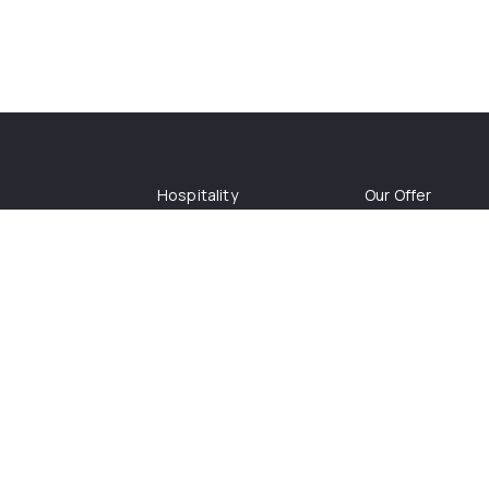
Hospitality
Our Offer
ize Odoo
Pharmaceutics
About Us
Aquaculture
Culture
r Packages
Manufacture
Vauxians' Life
Footwear
Jobs
o
Medical Equipment
Events
Rica
Agroindustry
UX/UI
osta Rica
025