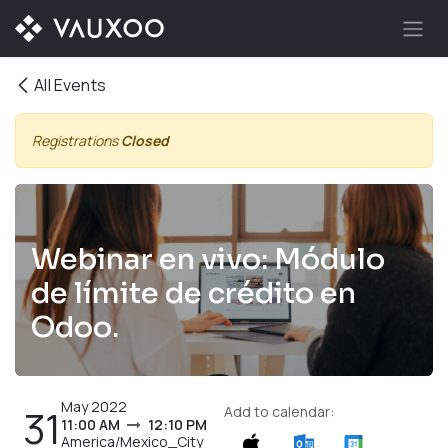
Skip to Content
All Events
Registrations
Closed
Webinar en vivo: Módulo
de límite de crédito en
Odoo.
May 2022
31
Add to calendar:
11:00 AM
12:10 PM
America/Mexico_City