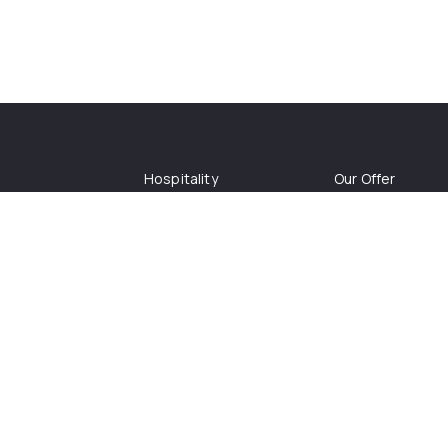
Hospitality
Our Offer
ize Odoo
Pharmaceutics
About Us
Aquaculture
Culture
r Packages
Manufacture
Vauxians' Life
Footwear
Jobs
o
Medical Equipment
Events
Rica
Agroindustry
UX/UI
osta Rica
025