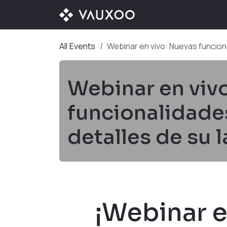
Skip to Content
OUR OFFER
OUR D
All Events
Webinar en vivo: Nuevas funcion
Webinar en viv
funcionalidade
detalles de su 
¡Webinar e