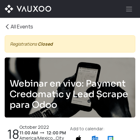
Skip to Content
All Events
Registrations
Closed
Webinar en vivo: Payment
Credomatic y Lead Scrape
para Odoo
October 2022
18
Add to calendar:
11:00 AM
12:00 PM
America/Mexico_City