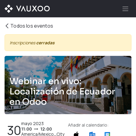
Ir al contenido
Todos los eventos
Inscripciones
cerradas
Webinar en vivo:
Localización de Ecuador
en Odoo
mayo 2023
30
Añadir al calendario:
11:00
12:00
America/Mexico_City