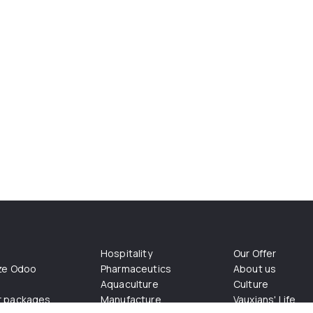
Hospitality
Our Offer
ize Odoo
Pharmaceutics
About us
Aquaculture
Culture
r packages
Manufacture
Vauxians' Life