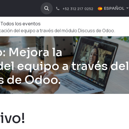
NOSOTROS
INDUSTRIAS
ESPAÑOL
+52 312 217 0252
Todos los eventos
cación del equipo a través del módulo Discuss de Odoo.
: Mejora la
el equipo a través del
s de Odoo.
ivo!