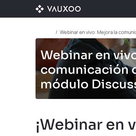
Ir al contenido
¿QUÉ OFRECEMOS?
Webinar en vivo: Mejora la comuni
Webinar en vivo
comunicación d
módulo Discus
¡Webinar en v