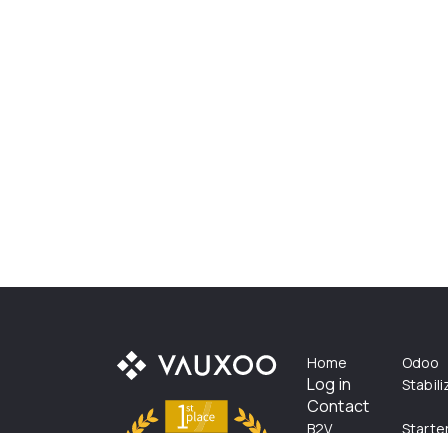
Home
Odoo
Log in
Stabil
Contact
B2V
Starte