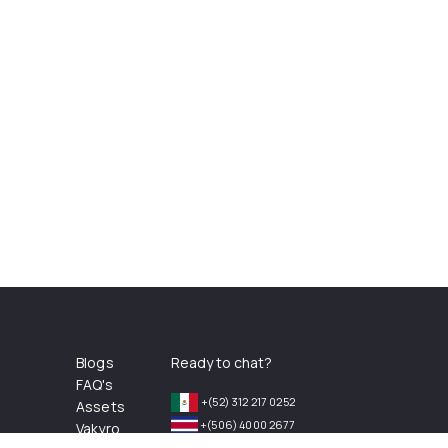
Blogs
Ready to chat?
FAQ's
+(52) 312 217 0252
Assets
+(506) 4000 2677
Vakyro
+(57) 2 3800806