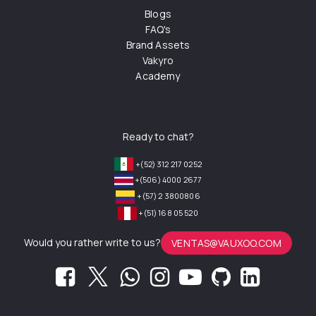
Blogs
FAQ's
Brand Assets
Vakyro
Academy
Ready to chat?
+(52) 312 217 0252
+(506) 4000 2677
+(57) 2 3800806
+(51) 168 05 520
Would you rather write to us?
VENTAS@VAUXOO.COM