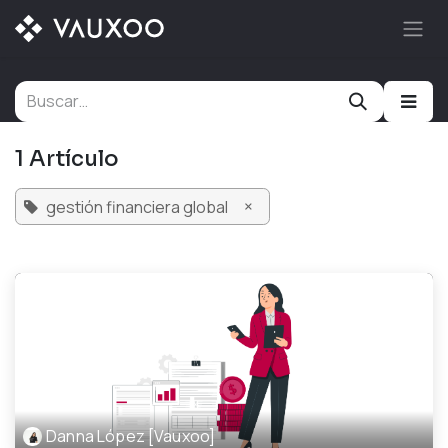
Ir al contenido
1 Artículo
×
gestión financiera global
Danna López [Vauxoo]