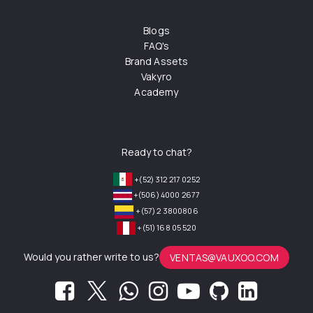
Blogs
FAQ's
Brand Assets
Vakyro
Academy
Ready to chat?
+(52) 312 217 0252
+(506) 4000 2677
+(57) 2 3800806
+(51) 168 05 520
Would you rather write to us?
VENTAS@VAUXOO.COM