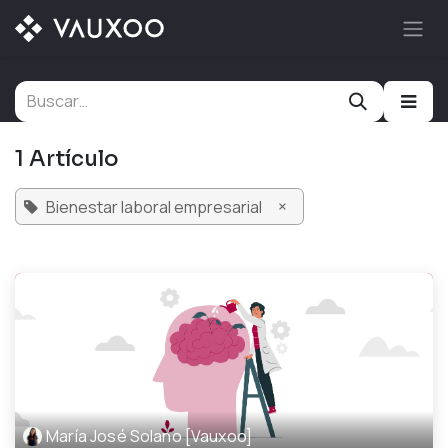
Ir al contenido
1 Artículo
×
Bienestar laboral empresarial
María José Solano [Vauxoo]