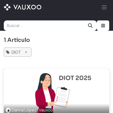
Ir al contenido
1 Artículo
×
DIOT
Danna López [Vauxoo]