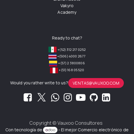
Vakyro
Academy
Ready to chat?
+(52) 312 217 0252
+(506) 4000 2677
+(57) 2 3800806
+(51) 168 05 520
Would you rather write to us?
VENTAS@VAUXOO.COM
Copyright ©
Vauxoo Consultores
Con tecnología de
- El mejor
Comercio electrónico de