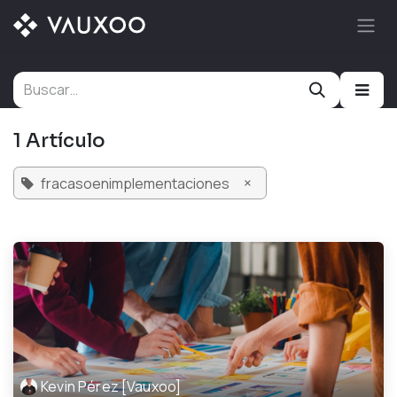
Ir al contenido
1 Artículo
×
fracasoenimplementaciones
Kevin Pérez [Vauxoo]