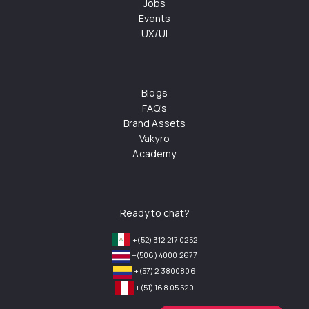
Jobs
Events
UX/UI
Blogs
FAQ's
Brand Assets
Vakyro
Academy
Ready to chat?
+(52) 312 217 0252
+(506) 4000 2677
+(57) 2 3800806
+(51) 168 05 520