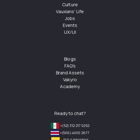
Culture
Vauxians' Life
Jobs
Events
UX/UI
Blogs
FAQ's
Brand Assets
Vakyro
Academy
Ready to chat?
+(52) 312 217 0252
+(506) 4000 2677
+(57) 2 3800806