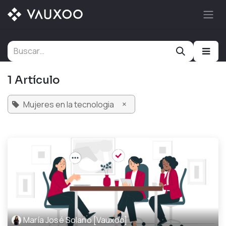
Ir al contenido
1 Artículo
×
Mujeres en la tecnologia
María José Solano [Vauxoo]