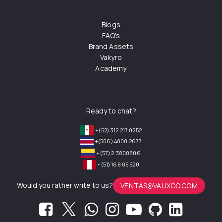
Blogs
FAQ's
Brand Assets
Vakyro
Academy
Ready to chat?
+(52) 312 217 0252
+(506) 4000 2677
+(57) 2 3800806
+(51) 168 05 520
Would you rather write to us?
VENTAS@VAUXOO.COM