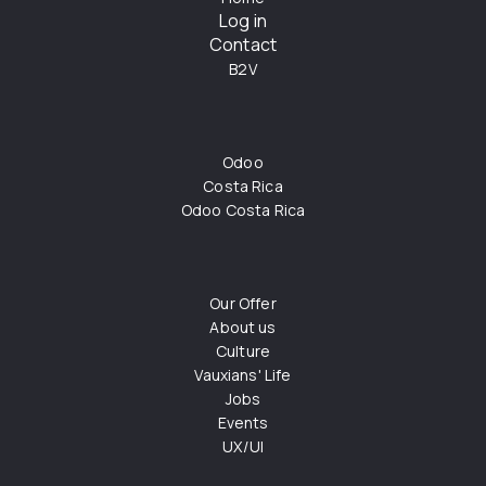
Log in
Contact
B2V
Odoo
Costa Rica
Odoo Costa Rica
Our Offer
About us
Culture
Vauxians' Life
Jobs
Events
UX/UI