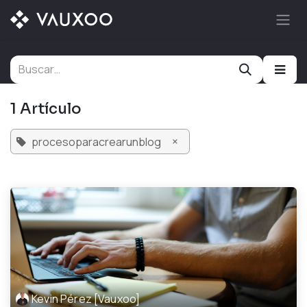
Ir al contenido
1 Artículo
×
procesoparacrearunblog
Kevin Pérez [Vauxoo]