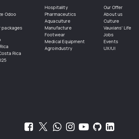
Hospitality
Our Offer
ize Odoo
Pharmaceutics
About us
Aquaculture
Culture
r packages
Manufacture
Vauxians' Life
Footwear
Jobs
o
Medical Equipment
Events
Rica
Agroindustry
UX/UI
osta Rica
025