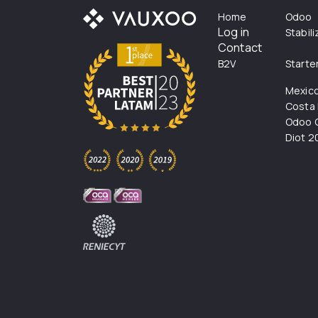
Home
Odoo
Log in
Stabil
Contact
B2V
Starte
Mexic
Costa 
Odoo C
Diot 2