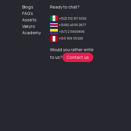
Blogs
Ready to chat?
FAQ's
+(52) 312 217 0252
Assets
+(506) 4000 2677
Vakyro
+(57) 2 3800806
Academy
+(51) 168 05 520
Would you rather write
to us?
Contact us