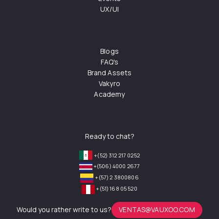
UX/UI
Blogs
FAQ's
Brand Assets
Vakyro
Academy
Ready to chat?
+(52) 312 217 0252
+(506) 4000 2677
+(57) 2 3800806
+(51) 168 05 520
Would you rather write to us?
VENTAS@VAUXOO.COM