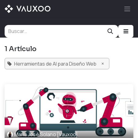
Ir al contenido
1 Artículo
×
Herramientas de AI para Diseño Web
María José Solano [Vauxoo]