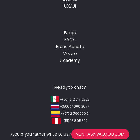
UX/UI
Blogs
FAQ's
Brand Assets
Vakyro
Academy
Ready to chat?
+(52) 312 217 0252
+(506) 4000 2677
+(57) 2 3800806
+(51) 168 05 520
Would you rather write to us?
VENTAS@VAUXOO.COM