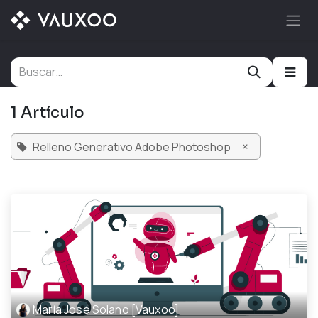
Ir al contenido
1 Artículo
×
Relleno Generativo Adobe Photoshop
María José Solano [Vauxoo]