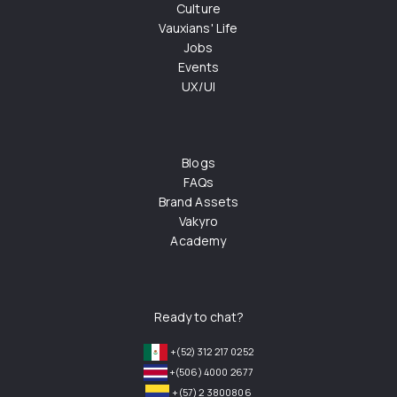
Culture
Vauxians' Life
Jobs
Events
UX/UI
Blogs
FAQs
Brand Assets
Vakyro
Academy
Ready to chat?
+(52) 312 217 0252
+(506) 4000 2677
+(57) 2 3800806