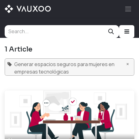
Skip to Content
1 Article
×
Generar espacios seguros para mujeres en
empresas tecnológicas