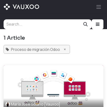
Skip to Content
1 Article
×
Proceso de migración Odoo
María José Solano [Vauxoo]