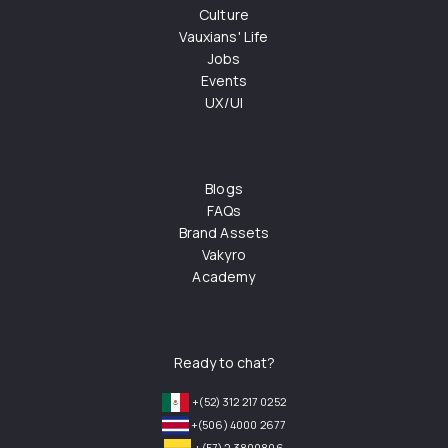
Culture
Vauxians' Life
Jobs
Events
UX/UI
Blogs
FAQs
Brand Assets
Vakyro
Academy
Ready to chat?
+(52) 312 217 0252
+(506) 4000 2677
+(57) 2 3800806